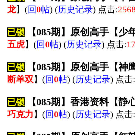
龙
】
(
回
0
帖
) (
历史记录
) 点击:
256
【085期】原创高手【
已锁
五虎
】
(
回
0
帖
) (
历史记录
) 点击:
1
【085期】原创高手【
已锁
断单双
】
(
回
0
帖
) (
历史记录
) 点击
【085期】香港资料【
已锁
巧克力
】
(
回
0
帖
) (
历史记录
) 点击