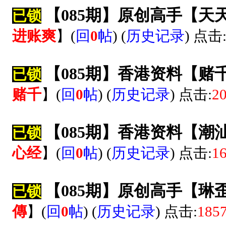
【085期】原创高手【
已锁
进账爽
】
(
回
0
帖
) (
历史记录
) 点击
【085期】香港资料【
已锁
赌千
】
(
回
0
帖
) (
历史记录
) 点击:
2
【085期】香港资料【
已锁
心经
】
(
回
0
帖
) (
历史记录
) 点击:
1
【085期】原创高手【
已锁
傳
】
(
回
0
帖
) (
历史记录
) 点击:
185