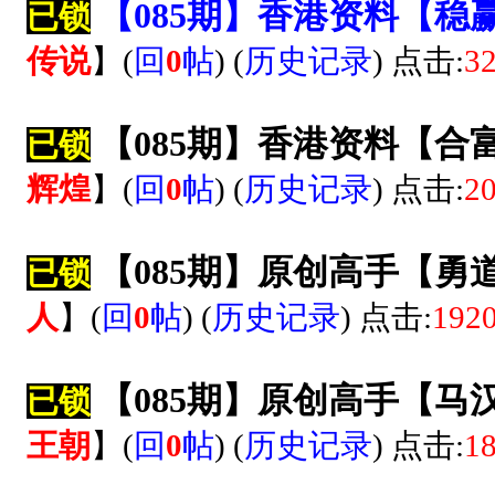
【085期】香港资料【
已锁
传说
】
(
回
0
帖
) (
历史记录
) 点击:
3
【085期】香港资料【
已锁
辉煌
】
(
回
0
帖
) (
历史记录
) 点击:
2
【085期】原创高手【
已锁
人
】
(
回
0
帖
) (
历史记录
) 点击:
192
【085期】原创高手【
已锁
王朝
】
(
回
0
帖
) (
历史记录
) 点击:
1