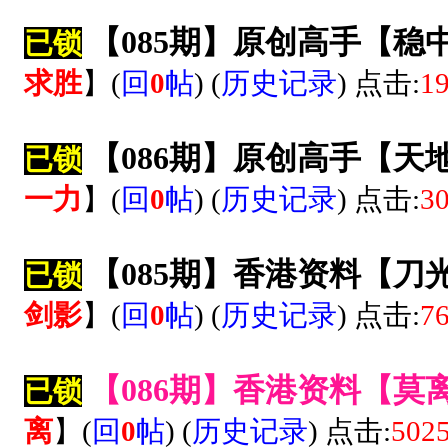
【085期】原创高手【
已锁
求胜
】
(
回
0
帖
) (
历史记录
) 点击:
1
【086期】原创高手【
已锁
一力
】
(
回
0
帖
) (
历史记录
) 点击:
3
【085期】香港资料【
已锁
剑影
】
(
回
0
帖
) (
历史记录
) 点击:
7
【086期】香港资料【
已锁
离
】
(
回
0
帖
) (
历史记录
) 点击:
502