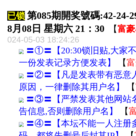
第085期開奖號碼:42-24-29
已锁
8月08日 星期六 21：30
【
富豪
024-05-03 18:24:26
〓①〓【20:30锁旧贴,大
一份发表记录方便发表】
【
富
〓②〓【凡是发表带有恶意
原因，一律删除其用户名】
【
〓③〓【严禁发表其他网站
告信息,否则删除用户名】
【
〓④〓【本坛不能一人注册
码，都将先删号后封其IP】
【