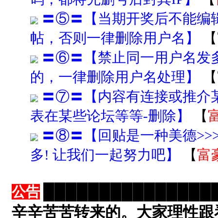
〓⑤〓【当期开奖后不能编
帖，否则一律删除用户名】
【
〓⑥〓【禁止同一用户名发
的，一律删除用户名处理】
【
〓⑦〓【内容有连接或推介某
表在某些论坛等等-删除】
【
〓⑧〓【回贴是一种美德>>
多! 让我们一起努力吧】
【
富
█████████████
公告
辛辛苦苦转来的。大家理性跟看