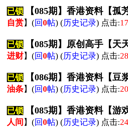
【085期】香港资料【
已锁
自赏
】
(
回
0
帖
) (
历史记录
) 点击:
1
【085期】原创高手【
已锁
进财
】
(
回
0
帖
) (
历史记录
) 点击:
2
【086期】香港资料【
已锁
油条
】
(
回
0
帖
) (
历史记录
) 点击:
2
【085期】香港资料【
已锁
人间
】
(
回
0
帖
) (
历史记录
) 点击:
2