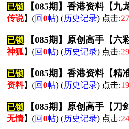
【085期】香港资料【
已锁
传说
】
(
回
0
帖
) (
历史记录
) 点击:
2
【085期】原创高手【
已锁
神狐
】
(
回
0
帖
) (
历史记录
) 点击:
2
【085期】香港资料【
已锁
资料
】
(
回
0
帖
) (
历史记录
) 点击:
1
【085期】原创高手【
已锁
无情
】
(
回
0
帖
) (
历史记录
) 点击:
2