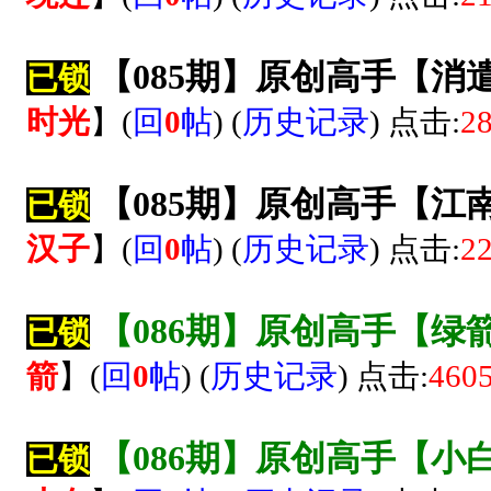
【085期】原创高手【
已锁
时光
】
(
回
0
帖
) (
历史记录
) 点击:
2
【085期】原创高手【江
已锁
汉子
】
(
回
0
帖
) (
历史记录
) 点击:
2
【086期】原创高手【
已锁
箭
】
(
回
0
帖
) (
历史记录
) 点击:
460
【086期】原创高手【
已锁