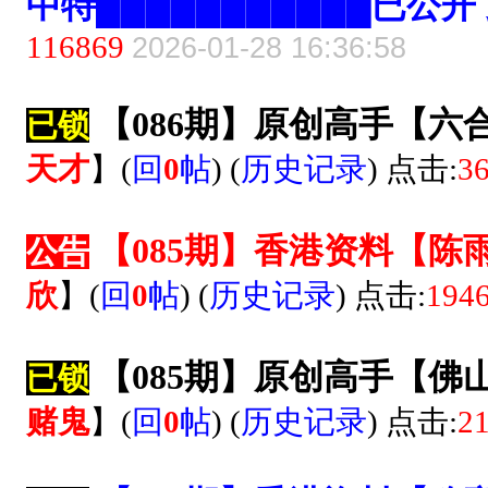
中特███████████已公开
116869
2026-01-28 16:36:58
【086期】原创高手【
已锁
天才
】
(
回
0
帖
) (
历史记录
) 点击:
3
【085期】香港资料【
公告
欣
】
(
回
0
帖
) (
历史记录
) 点击:
194
【085期】原创高手【
已锁
赌鬼
】
(
回
0
帖
) (
历史记录
) 点击:
2