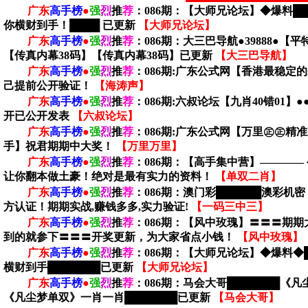
广东
高手榜
●
强
烈
推
荐
：086期：【大师兄论坛】◆爆料████
你横财到手！████ 已更新
【大师兄论坛】
广东
高手榜
●
强
烈
推
荐
：086期：大三巴导航●39888●
【传真内幕38码】【传真内幕38码】已更新
【大三巴导航】
广东
高手榜
●
强
烈
推
荐
：086期:广东公式网【香港最稳定
己提前公开验证！
【海涛声】
广东
高手榜
●
强
烈
推
荐
：086期:六叔论坛【九肖40错01】
开已公开发表
【六叔论坛】
广东
高手榜
●
强
烈
推
荐
：086期:广东公式网【万里㊣㊣精
手】祝君期期中大奖！
【万里万里】
广东
高手榜
●
强
烈
推
荐
：086期：【高手集中营】———
让你翻本做土豪！绝对是最有实力的资料！
【单双二肖】
广东
高手榜
●
强
烈
推
荐
：086期：澳门彩██████澳彩
方认证！期期实战,赚钱多多,实力验证!
【一码三中三】
广东
高手榜
●
强
烈
推
荐
：086期：【风中玫瑰】〓〓〓期
到的就参下〓〓〓开奖更新，为大家省点小钱！
【风中玫瑰】
广东
高手榜
●
强
烈
推
荐
：086期：【大师兄论坛】◆爆料◆███
横财到手███████已更新
【大师兄论坛】
广东
高手榜
●
强
烈
推
荐
：086期：马会大哥███████
《凡尘梦单双》一肖一肖███████已更新
【马会大哥】