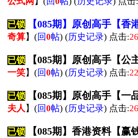
公式网
】
(
回
0
帖
) (
历史记录
) 点击
【085期】原创高手【
已锁
奇算
】
(
回
0
帖
) (
历史记录
) 点击:
2
【085期】原创高手【
已锁
一笑
】
(
回
0
帖
) (
历史记录
) 点击:
2
【085期】原创高手【
已锁
夫人
】
(
回
0
帖
) (
历史记录
) 点击:
2
【085期】香港资料【
已锁