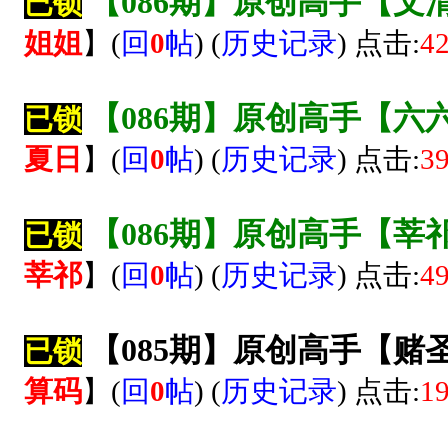
【086期】原创高手【
已锁
姐姐
】
(
回
0
帖
) (
历史记录
) 点击:
4
【086期】原创高手【
已锁
夏日
】
(
回
0
帖
) (
历史记录
) 点击:
3
【086期】原创高手【
已锁
莘祁
】
(
回
0
帖
) (
历史记录
) 点击:
4
【085期】原创高手【赌
已锁
算码
】
(
回
0
帖
) (
历史记录
) 点击:
1