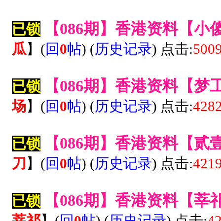
【086期】香港资料【
已锁
瓜
】
(
回
0
帖
) (
历史记录
) 点击:
500
【086期】香港资料【
已锁
场
】
(
回
0
帖
) (
历史记录
) 点击:
428
【086期】香港资料【
已锁
刀
】
(
回
0
帖
) (
历史记录
) 点击:
421
【086期】香港资料【
已锁
莘祁
】
(
回
0
帖
) (
历史记录
) 点击:
4