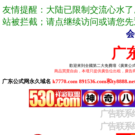
友情提醒：大陆已限制交流心水了
站被拦截；请点继续访问或请您先
会
广
歡迎來到全國第二大免費壇《廣東公式
商品買賣自由，本壇只提供廣告位出租，廣告
广东公式网永久域名
k7770.com 891536.com和ty8888.n
广告联系纸飞
广告联系纸飞