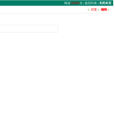
阅读
183962
次 |
返回列表
|
关闭本页
u
回复
u
编辑
u