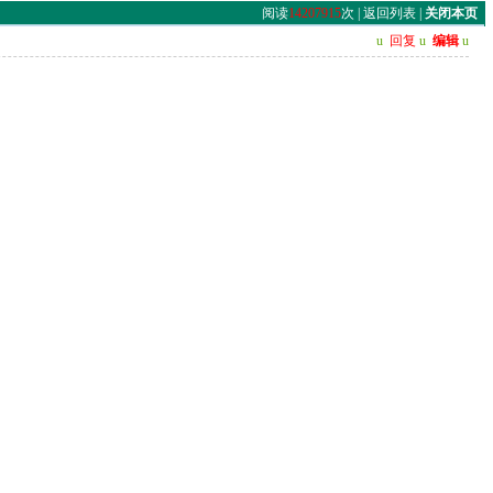
阅读
14207915
次 |
返回列表
|
关闭本页
u
回复
u
编辑
u