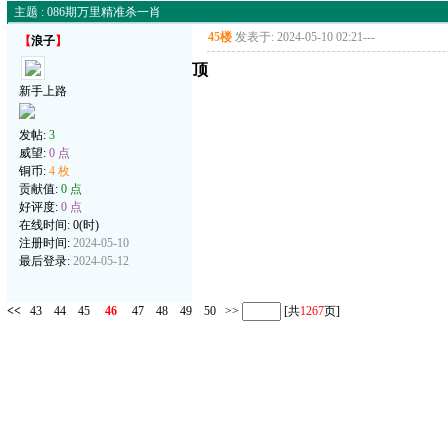
主题 : 086期万里精准杀一肖
45楼
发表于: 2024-05-10 02:21
---
【
浪子
】
顶
新手上路
发帖:
3
威望:
0 点
铜币:
4 枚
贡献值:
0 点
好评度:
0 点
在线时间: 0(时)
注册时间:
2024-05-10
最后登录:
2024-05-12
<<
43
44
45
46
47
48
49
50
>>
[共
1267
页]