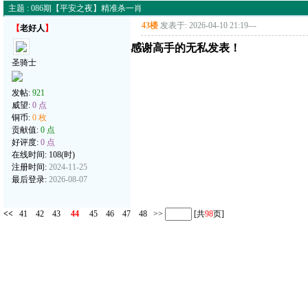
主题 : 086期【平安之夜】精准杀一肖
43楼
发表于: 2026-04-10 21:19
---
【
老好人
】
感谢高手的无私发表！
圣骑士
发帖:
921
威望:
0 点
铜币:
0 枚
贡献值:
0 点
好评度:
0 点
在线时间: 108(时)
注册时间:
2024-11-25
最后登录:
2026-08-07
<<
41
42
43
44
45
46
47
48
>>
[共
98
页]