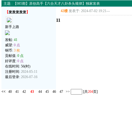
主题 : 【085期】原创高手【六合天才八卦杀头规律】独家发表
42楼
发表于: 2024-07-02 19:21
---
【
发发发发发
】
11
新手上路
发帖:
41
威望:
0 点
铜币:
3 枚
贡献值:
0 点
好评度:
0 点
在线时间: 56(时)
注册时间:
2024-05-11
最后登录:
2026-07-16
<<
40
41
42
43
44
45
46
47
>>
[共
204
页]