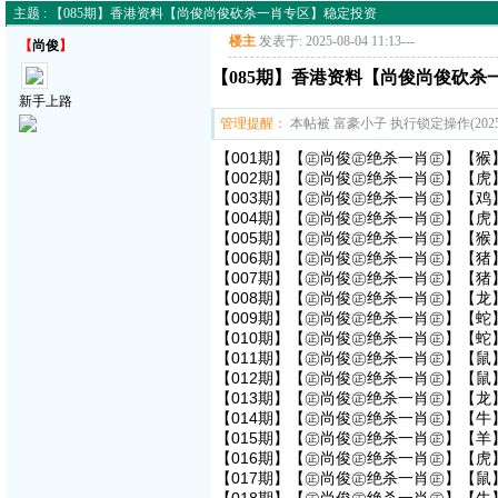
主题 : 【085期】香港资料【尚俊尚俊砍杀一肖专区】稳定投资
楼主
发表于: 2025-08-04 11:13
---
【
尚俊
】
【085期】香港资料【尚俊尚俊砍杀
新手上路
管理提醒：
本帖被 富豪小子 执行锁定操作(2025-1
【001期】【㊣尚俊㊣绝杀一肖㊣】【猴】
【002期】【㊣尚俊㊣绝杀一肖㊣】【虎】
【003期】【㊣尚俊㊣绝杀一肖㊣】【鸡】
【004期】【㊣尚俊㊣绝杀一肖㊣】【虎】
【005期】【㊣尚俊㊣绝杀一肖㊣】【猴】
【006期】【㊣尚俊㊣绝杀一肖㊣】【猪】
【007期】【㊣尚俊㊣绝杀一肖㊣】【猪】
【008期】【㊣尚俊㊣绝杀一肖㊣】【龙】
【009期】【㊣尚俊㊣绝杀一肖㊣】【蛇】
【010期】【㊣尚俊㊣绝杀一肖㊣】【蛇】
【011期】【㊣尚俊㊣绝杀一肖㊣】【鼠】
【012期】【㊣尚俊㊣绝杀一肖㊣】【鼠】
【013期】【㊣尚俊㊣绝杀一肖㊣】【龙】
【014期】【㊣尚俊㊣绝杀一肖㊣】【牛】
【015期】【㊣尚俊㊣绝杀一肖㊣】【羊】
【016期】【㊣尚俊㊣绝杀一肖㊣】【虎】
【017期】【㊣尚俊㊣绝杀一肖㊣】【鼠】