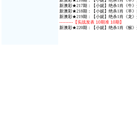
新澳彩★216期：【小妮】绝杀1肖《羊
新澳彩★217期：【小妮】绝杀1肖《牛
新澳彩★218期：【小妮】绝杀1肖《羊
新澳彩★219期：【小妮】绝杀1肖《龙
---------【实战发表 10期准 10期】
新澳彩★220期：【小妮】绝杀1肖《猴