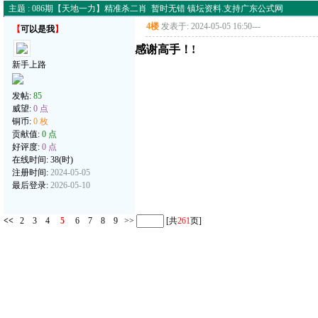
主题 : 086期【天地一力】精准杀二肖 暂时无错 镇坛资料.支持广东公式网
4楼
发表于: 2024-05-05 16:50
---
【
可以是我
】
感谢高手！!
新手上路
发帖:
85
威望:
0 点
铜币:
0 枚
贡献值:
0 点
好评度:
0 点
在线时间: 38(时)
注册时间:
2024-05-05
最后登录:
2026-05-10
<<
2
3
4
5
6
7
8
9
>>
[共
261
页]