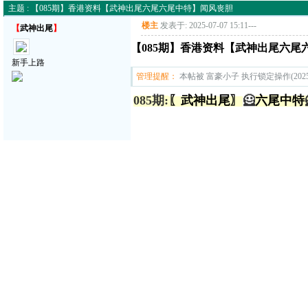
主题 : 【085期】香港资料【武神出尾六尾六尾中特】闻风丧胆
楼主
发表于: 2025-07-07 15:11
---
【
武神出尾
】
【085期】香港资料【武神出尾六尾
新手上路
管理提醒：
本帖被 富豪小子 执行锁定操作(2025-1
085期:
〖武神出尾〗
🦸
六尾中特