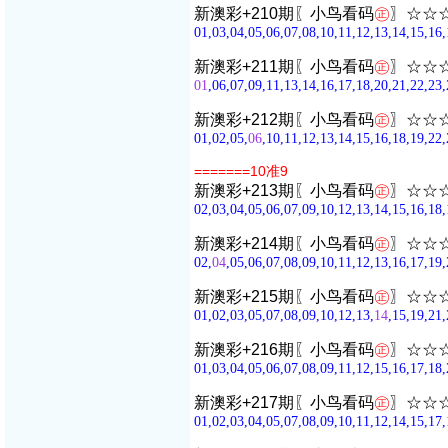
新澳彩+210期〖小鸟看码
㊣
〗☆☆☆
01,03,04,05,06,07,08,10,11,12,13,14,15,16,
新澳彩+211期〖小鸟看码
㊣
〗☆☆☆
01
,06,07,09,11,13,14,16,17,18,20,21,22,23,
新澳彩+212期〖小鸟看码
㊣
〗☆☆☆
01,02,05,
06
,10,11,12,13,14,15,16,18,19,22,
=======10准9
新澳彩+213期〖小鸟看码
㊣
〗☆☆☆
02,03,04,05,06,07,09,10,12,13,14,15,16,18,
新澳彩+214期〖小鸟看码
㊣
〗☆☆☆
02,
04
,05,06,07,08,09,10,11,12,13,16,17,19,
新澳彩+215期〖小鸟看码
㊣
〗☆☆☆
01,02,03,05,07,08,09,10,12,13,
14
,15,19,21,
新澳彩+216期〖小鸟看码
㊣
〗☆☆☆
01,03,04,05,06,07,08,09,11,12,15,16,17,18,
新澳彩+217期〖小鸟看码
㊣
〗☆☆☆
01,02,03,04,05,07,08,09,10,11,12,14,15,17,