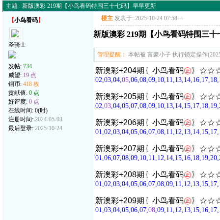
主题 : 新版澳彩 219期【小鸟看码特围三十七码】早早更新
楼主
发表于: 2025-10-24 07:58
---
【
小鸟看码
】
新版澳彩 219期【小鸟看码特围三
圣骑士
管理提醒：
本帖被 富豪小子 执行锁定操作(2025-1
发帖:
734
新澳彩+204期〖小鸟看码
㊣
〗☆☆☆
威望:
19 点
02,03,04,
05
,06,08,09,10,11,13,14,16,17,18,
铜币:
418 枚
贡献值:
0 点
新澳彩+205期〖小鸟看码
㊣
〗☆☆☆
好评度:
0 点
02,
03
,04,05,07,08,09,10,13,14,15,17,18,19,
在线时间: 0(时)
注册时间:
2024-05-03
新澳彩+206期〖小鸟看码
㊣
〗☆☆☆
最后登录:
2025-10-24
01,02,03,04,05,06,07,08,11,12,13,14,15,17,
新澳彩+207期〖小鸟看码
㊣
〗☆☆☆
01,06,07,08,09,10,11,12,14,15,16,18,19,20,
新澳彩+208期〖小鸟看码
㊣
〗☆☆☆
01,02,03,04,05,06,07,08,09,11,12,13,15,17,
新澳彩+209期〖小鸟看码
㊣
〗☆☆☆
01,03,04,05,06,07,
08
,09,11,12,13,15,16,17,