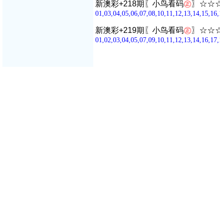
新澳彩+218期〖小鸟看码
㊣
〗☆☆☆
01,03,04,05,06,07,08,10,11,12,13,14,15,16,
新澳彩+219期〖小鸟看码
㊣
〗☆☆☆
01,02,03,04,05,07,09,10,11,12,13,14,16,17,