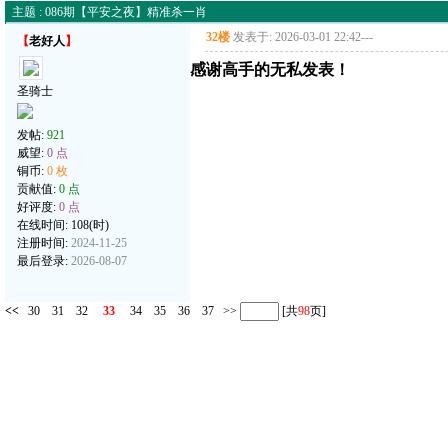
主题 : 086期【平安之夜】精准杀一肖
32楼
发表于: 2026-03-01 22:42
---
【
老好人
】
感谢高手的无私发表！
圣骑士
发帖:
921
威望:
0 点
铜币:
0 枚
贡献值:
0 点
好评度:
0 点
在线时间: 108(时)
注册时间:
2024-11-25
最后登录:
2026-08-07
<<
30
31
32
33
34
35
36
37
>>
[共
98
页]