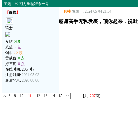
主题 : 085期万里精准杀一肖
10楼
发表于: 2024-05-04 21:54
---
【
雨抱
】
感谢高手无私发表，顶你起来，祝财
骑士
发帖:
399
威望:
2 点
铜币:
58 枚
贡献值:
0 点
好评度:
0 点
在线时间: 200(时)
注册时间:
2024-05-03
最后登录:
2026-08-06
<<
8
9
10
11
12
13
14
15
>>
[共
1267
页]