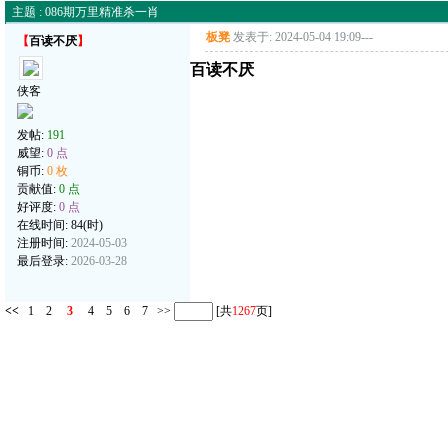
主题 : 086期万里精准杀一肖
板凳
发表于: 2024-05-04 19:09
---
【
百读不厌
】
百读不厌
侠客
发帖:
191
威望:
0 点
铜币:
0 枚
贡献值:
0 点
好评度:
0 点
在线时间: 84(时)
注册时间:
2024-05-03
最后登录:
2026-03-28
<<
1
2
3
4
5
6
7
>>
[共
1267
页]