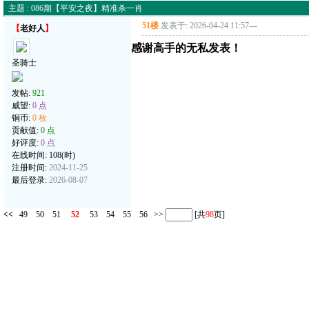
主题 : 086期【平安之夜】精准杀一肖
51楼
发表于: 2026-04-24 11:57
---
【
老好人
】
感谢高手的无私发表！
圣骑士
发帖:
921
威望:
0 点
铜币:
0 枚
贡献值:
0 点
好评度:
0 点
在线时间: 108(时)
注册时间:
2024-11-25
最后登录:
2026-08-07
<<
49
50
51
52
53
54
55
56
>>
[共
98
页]