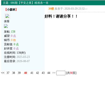
主题 : 086期【平安之夜】精准杀一肖
39楼
发表于: 2026-03-29 23:32
---
【
小森林
】
好料！谢谢分享！！
侠客
发帖:
158
威望:
0 点
铜币:
0 枚
贡献值:
0 点
好评度:
0 点
在线时间: 139(时)
注册时间:
2025-03-23
最后登录:
2026-08-07
<<
37
38
39
40
41
42
43
44
>>
[共
98
页]