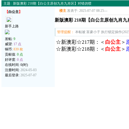
主题 : 新版澳彩 218期【白公主原创九肖九肖区】对错勿喷
楼主
发表于: 2025-07-07 08:25
---
【
白公主
】
新版澳彩 218期【白公主原创九肖
新手上路
管理提醒：
本帖被 富豪小子 执行锁定操作(2025-1
发帖:
9
☆新澳彩☆217期：＜
白公主
＞
威望:
17 点
☆新澳彩☆218期：＜
白公主
＞
铜币:
839 枚
贡献值:
0 点
好评度:
0 点
在线时间: 0(时)
注册时间:
2024-05-03
最后登录:
2025-07-07