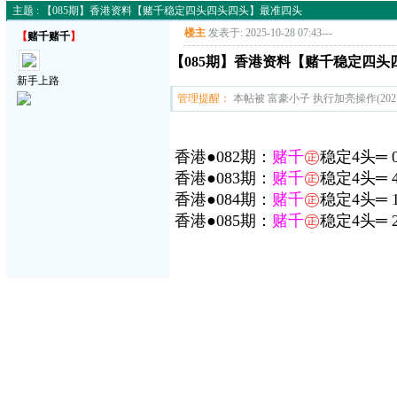
主题 : 【085期】香港资料【赌千稳定四头四头四头】最准四头
楼主
发表于: 2025-10-28 07:43
---
【
赌千赌千
】
【085期】香港资料【赌千稳定四
新手上路
管理提醒：
本帖被 富豪小子 执行加亮操作(2025-1
香港●082期：
赌千
㊣
稳定4头═ 
香港●083期：
赌千
㊣
稳定4头═ 4
香港●084期：
赌千
㊣
稳定4头═ 1
香港●085期：
赌千
㊣
稳定4头═ 2