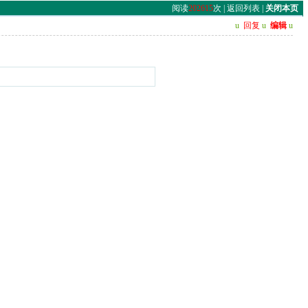
阅读
202615
次 |
返回列表
|
关闭本页
u
回复
u
编辑
u