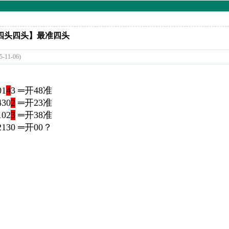
头四头四头】最准四头
1-06)
01
4
3 ═开48准
30
2
═开23准
02
3
═开38准
130 ═开00？