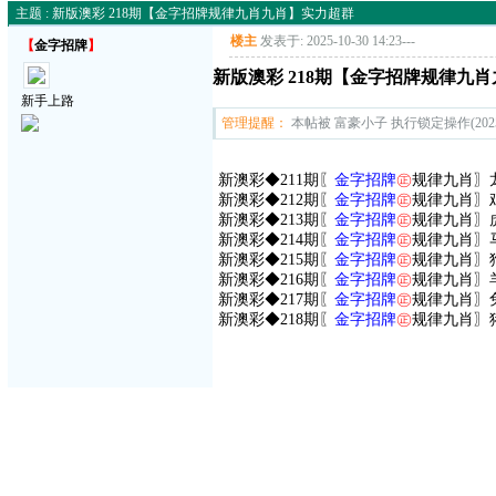
主题 : 新版澳彩 218期【金字招牌规律九肖九肖】实力超群
楼主
发表于: 2025-10-30 14:23
---
【
金字招牌
】
新版澳彩 218期【金字招牌规律九
新手上路
管理提醒：
本帖被 富豪小子 执行锁定操作(2025-1
新澳彩◆211期〖
金字招牌
㊣
规律九肖〗
新澳彩◆212期〖
金字招牌
㊣
规律九肖〗
新澳彩◆213期〖
金字招牌
㊣
规律九肖〗
新澳彩◆214期〖
金字招牌
㊣
规律九肖〗
新澳彩◆215期〖
金字招牌
㊣
规律九肖〗
新澳彩◆216期〖
金字招牌
㊣
规律九肖〗
新澳彩◆217期〖
金字招牌
㊣
规律九肖〗
新澳彩◆218期〖
金字招牌
㊣
规律九肖〗