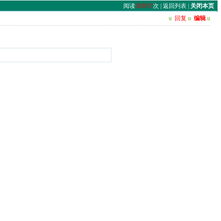
阅读
283917
次 |
返回列表
|
关闭本页
u
回复
u
编辑
u