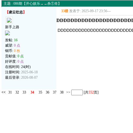
主题 : 086期【开心娱乐→→杀①肖】
33楼
发表于: 2025-09-17 23:56
---
【
凌云壮志
】
DDDDDDDDDDDDDDDDDDDDD
新手上路
DDDDDDDDDDDDDDDDDDDDDDDDD
发帖:
16
威望:
0 点
铜币:
0 枚
贡献值:
0 点
好评度:
0 点
在线时间: 24(时)
注册时间:
2025-06-18
最后登录:
2026-08-07
<<
31
32
33
34
35
36
37
38
>>
[共
552
页]