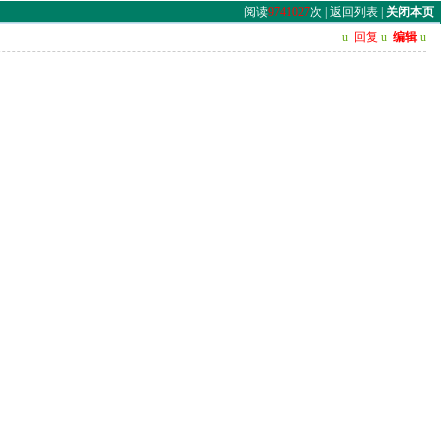
阅读
9741027
次 |
返回列表
|
关闭本页
u
回复
u
编辑
u