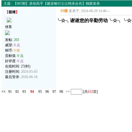
主题 : 【085期】原创高手【建设银行㊣㊣绝杀合肖】独家发表
93楼
发表于: 2024-08-29 14:46
---
【
筱靖
】
╰☆╮谢谢您的辛勤劳动╰☆╮╰☆
侠客
发帖:
203
威望:
0 点
铜币:
0 枚
贡献值:
0 点
好评度:
0 点
在线时间: 27(时)
注册时间:
2024-05-03
最后登录:
2026-06-18
<<
91
92
93
94
95
96
97
98
>>
[共
632
页]