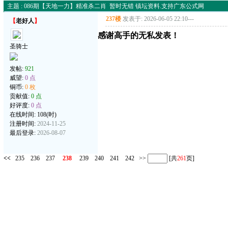
主题 : 086期【天地一力】精准杀二肖 暂时无错 镇坛资料.支持广东公式网
237楼
发表于: 2026-06-05 22:10
---
【
老好人
】
感谢高手的无私发表！
圣骑士
发帖:
921
威望:
0 点
铜币:
0 枚
贡献值:
0 点
好评度:
0 点
在线时间: 108(时)
注册时间:
2024-11-25
最后登录:
2026-08-07
<<
235
236
237
238
239
240
241
242
>>
[共
261
页]